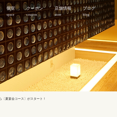
個室
クーポン
店舗情報
ブログ
space
coupon
store
blog
火)から〔夏宴会コース〕がスタート！