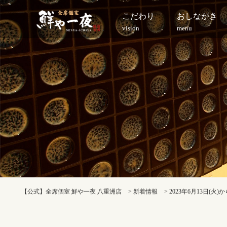
こだわり
おしながき
vision
menu
【公式】全席個室 鮮や一夜 八重洲店
>
新着情報
>
2023年6月13日(