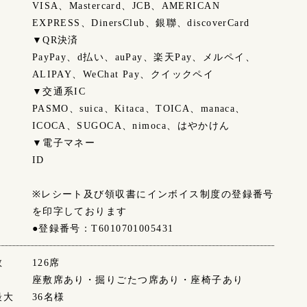
VISA、Mastercard、JCB、AMERICAN
EXPRESS、DinersClub、銀聯、discoverCard
▼QR決済
PayPay、d払い、auPay、楽天Pay、メルペイ、
ALIPAY、WeChat Pay、クイックペイ
▼交通系IC
PASMO、suica、Kitaca、TOICA、manaca、
ICOCA、SUGOCA、nimoca、はやかけん
▼電子マネー
ID
※レシート及び領収書にインボイス制度の登録番号
を印字しております
●登録番号：T6010701005431
数
126席
座敷席あり・掘りごたつ席あり・座椅子あり
最大
36名様