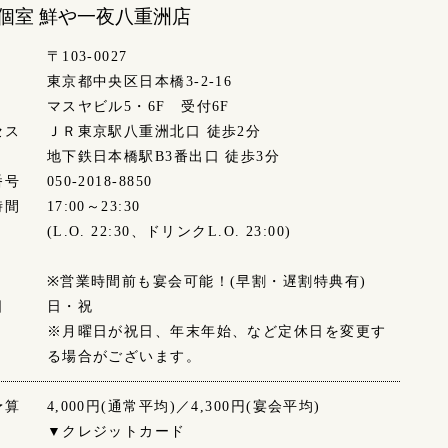
個室 鮮や一夜
八重洲店
〒103-0027
東京都中央区日本橋3-2-16
マスヤビル5・6F 受付6F
セス
ＪＲ東京駅八重洲北口 徒歩2分
地下鉄日本橋駅B3番出口 徒歩3分
番号
050-2018-8850
時間
17:00～23:30
(L.O. 22:30、ドリンクL.O. 23:00)
※営業時間前も宴会可能！(早割・遅割特典有)
日
日・祝
※月曜日が祝日、年末年始、など定休日を変更す
る場合がございます。
予算
4,000円(通常平均)／4,300円(宴会平均)
▼クレジットカード